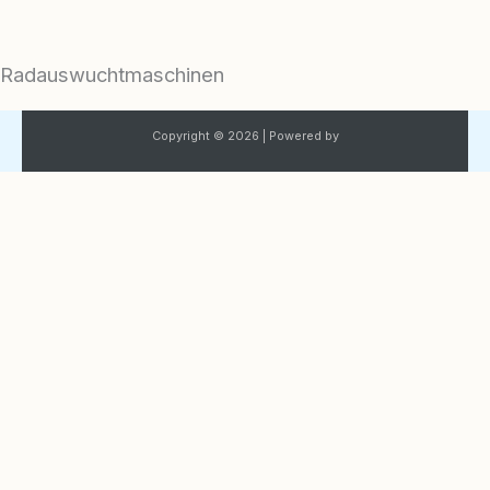
Zum
Inhalt
Radauswuchtmaschinen
Zum
springen
Inhalt
springen
Copyright © 2026 | Powered by