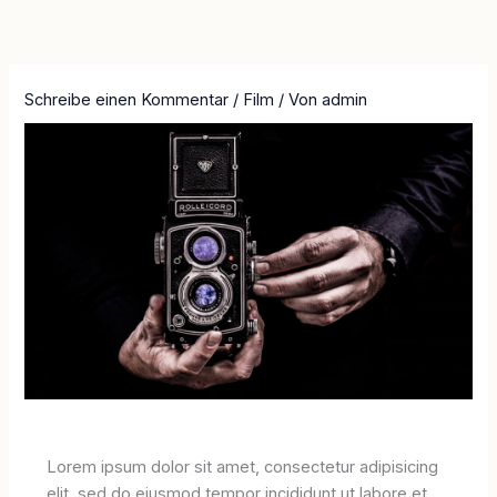
Inhalt
Zum
springen
Inhalt
springen
Schreibe einen Kommentar
/
Film
/ Von
admin
Lorem ipsum dolor sit amet, consectetur adipisicing
elit, sed do eiusmod tempor incididunt ut labore et